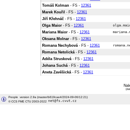
Tomáš Kolman
- FS -
12361
Marek Kouřil
- FS -
12361
Jiří Křehnáč
- FS -
12361
Olga Maior
- FS -
12361
Mariana Maior
- FS -
12361
Oksana Molnar
- FS -
12361
Romana Nechybová
- FS -
12361
Romana Netolická
- FS -
12361
Adéla Strusková
- FS -
12361
Johana Suchá
- FS -
12361
Aneta Zavěšická
- FS -
12361
Nal
(da
People version 2.9a (master/b619cae4/2024-09-06/12:21)
© CCS FME CTU 2003-2022