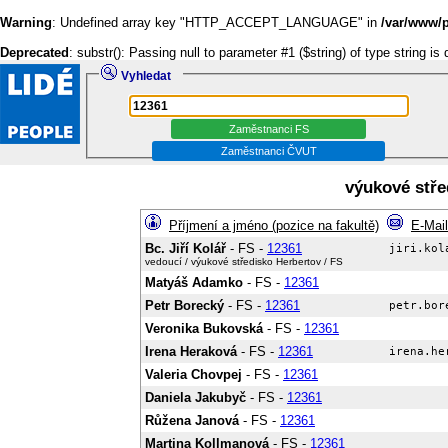
Warning
: Undefined array key "HTTP_ACCEPT_LANGUAGE" in
/var/www/p
Deprecated
: substr(): Passing null to parameter #1 ($string) of type string is
Vyhledat
výukové stře
Příjmení a jméno (pozice na fakultě)
E-Mail
Bc. Jiří Kolář
- FS -
12361
vedoucí / výukové středisko Herbertov / FS
Matyáš Adamko
- FS -
12361
Petr Borecký
- FS -
12361
Veronika Bukovská
- FS -
12361
Irena Heraková
- FS -
12361
Valeria Chovpej
- FS -
12361
Daniela Jakubyč
- FS -
12361
Růžena Janová
- FS -
12361
Martina Kollmanová
- FS -
12361