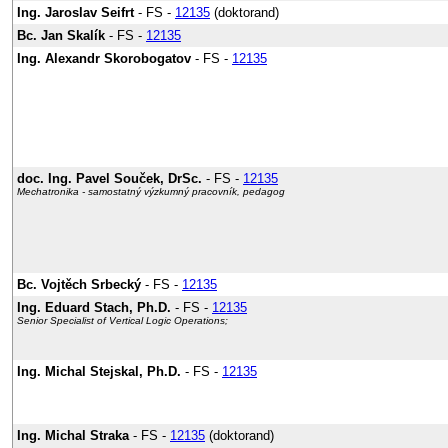
Ing. Jaroslav Seifrt
- FS -
12135
(doktorand)
Bc. Jan Skalík
- FS -
12135
Ing. Alexandr Skorobogatov
- FS -
12135
doc. Ing. Pavel Souček, DrSc.
- FS -
12135
Mechatronika - samostatný výzkumný pracovník, pedagog
Bc. Vojtěch Srbecký
- FS -
12135
Ing. Eduard Stach, Ph.D.
- FS -
12135
Senior Specialist of Vertical Logic Operations;
Ing. Michal Stejskal, Ph.D.
- FS -
12135
Ing. Michal Straka
- FS -
12135
(doktorand)