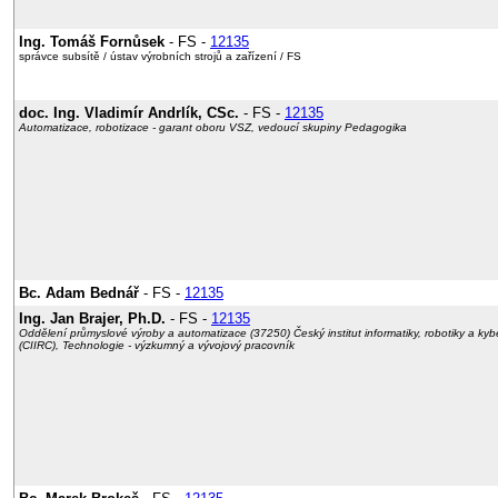
Ing. Tomáš Fornůsek
- FS -
12135
správce subsítě / ústav výrobních strojů a zařízení / FS
doc. Ing. Vladimír Andrlík, CSc.
- FS -
12135
Automatizace, robotizace - garant oboru VSZ, vedoucí skupiny Pedagogika
Bc. Adam Bednář
- FS -
12135
Ing. Jan Brajer, Ph.D.
- FS -
12135
Oddělení průmyslové výroby a automatizace (37250) Český institut informatiky, robotiky a kyb
(CIIRC), Technologie - výzkumný a vývojový pracovník