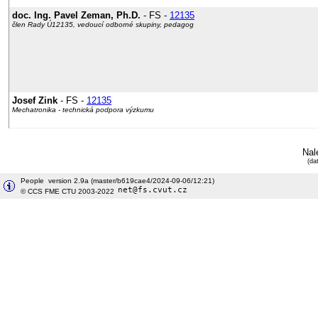
doc. Ing. Pavel Zeman, Ph.D.
- FS -
12135
člen Rady Ú12135, vedoucí odborné skupiny, pedagog
Josef Zink
- FS -
12135
Mechatronika - technická podpora výzkumu
Nal
(da
People version 2.9a (master/b619cae4/2024-09-06/12:21)
© CCS FME CTU 2003-2022