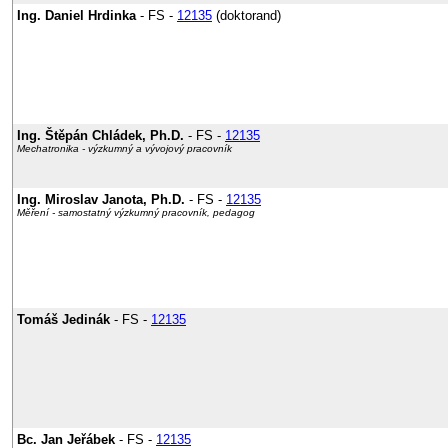
Ing. Daniel Hrdinka
- FS -
12135
(doktorand)
Ing. Štěpán Chládek, Ph.D.
- FS -
12135
Mechatronika - výzkumný a vývojový pracovník
Ing. Miroslav Janota, Ph.D.
- FS -
12135
Měření - samostatný výzkumný pracovník, pedagog
Tomáš Jedinák
- FS -
12135
Bc. Jan Jeřábek
- FS -
12135