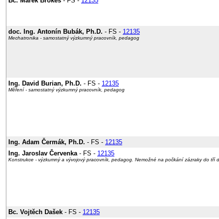
Bc. Marek Brokeš
- FS -
12135
doc. Ing. Antonín Bubák, Ph.D.
- FS -
12135
Mechatronika - samostatný výzkumný pracovník, pedagog
Ing. David Burian, Ph.D.
- FS -
12135
Měření - samostatný výzkumný pracovník, pedagog
Ing. Adam Čermák, Ph.D.
- FS -
12135
Ing. Jaroslav Červenka
- FS -
12135
Konstrukce - výzkumný a vývojový pracovník, pedagog. Nemožné na počkání zázraky do tří 
Bc. Vojtěch Dašek
- FS -
12135