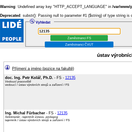
Warning
: Undefined array key "HTTP_ACCEPT_LANGUAGE" in
/var/www/p
Deprecated
: substr(): Passing null to parameter #1 ($string) of type string is
Vyhledat
ústav výrobních
Příjmení a jméno (pozice na fakultě)
doc. Ing. Petr Kolář, Ph.D.
- FS -
12135
Vedoucí pracoviště
vedoucí / ústav výrobních strojů a zařízení / FS
Ing. Michal Fürbacher
- FS -
12135
Sekretariát - tajemník ústavu, pedagog
tajemník / ústav výrobních strojů a zařízení / FS