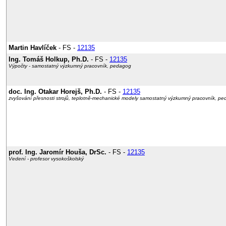
Martin Havlíček
- FS -
12135
Ing. Tomáš Holkup, Ph.D.
- FS -
12135
Výpočty - samostatný výzkumný pracovník, pedagog
doc. Ing. Otakar Horejš, Ph.D.
- FS -
12135
zvyšování přesnosti strojů, teplotně-mechanické modely samostatný výzkumný pracovník, p
prof. Ing. Jaromír Houša, DrSc.
- FS -
12135
Vedení - profesor vysokoškolský