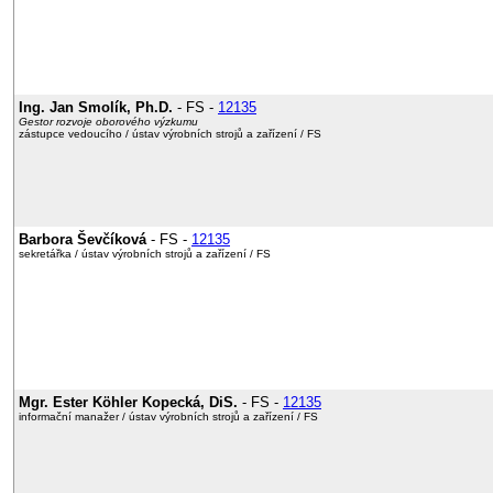
Ing. Jan Smolík, Ph.D.
- FS -
12135
Gestor rozvoje oborového výzkumu
zástupce vedoucího / ústav výrobních strojů a zařízení / FS
Barbora Ševčíková
- FS -
12135
sekretářka / ústav výrobních strojů a zařízení / FS
Mgr. Ester Köhler Kopecká, DiS.
- FS -
12135
informační manažer / ústav výrobních strojů a zařízení / FS