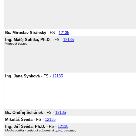
Bc. Miroslav Stránský
- FS -
12135
Ing. Matěj Sulitka, Ph.D.
- FS -
12135
Vedoucí ústavu
Ing. Jana Synková
- FS -
12135
Bc. Ondřej Šefránek
- FS -
12135
Mikuláš Šveda
- FS -
12135
Ing. Jiří Švéda, Ph.D.
- FS -
12135
Mechatronika - vedoucí odborné skupiny, pedagog