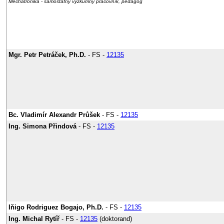
Mechatronika - samostatný výzkumný pracovník, pedagog
Mgr. Petr Petráček, Ph.D.
- FS -
12135
Bc. Vladimír Alexandr Průšek
- FS -
12135
Ing. Simona Přindová
- FS -
12135
Iňigo Rodriguez Bogajo, Ph.D.
- FS -
12135
Ing. Michal Rytíř
- FS -
12135
(doktorand)