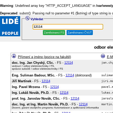
Warning
: Undefined array key "HTTP_ACCEPT_LANGUAGE" in
/var/www/p
Deprecated
: substr(): Passing null to parameter #1 ($string) of type string is
Vyhledat
odbor ele
Příjmení a jméno (pozice na fakultě)
E-M
doc. Ing. Jan Chyský, CSc.
- FS -
12114
vedoucí / odbor elektrotechniky / FS,
správce subsítě / odbor elektrotechniky / FS
Eng. Suliman Badour, MSc.
- FS -
12114
(doktorand)
Jiří Martínek
- FS -
12114
Ing. Pavel Mrzena
- FS -
12114
Ing. Lukáš Novák, Ph.D.
- FS -
12114
prof. Ing. Jaroslav Novák, CSc.
- FS -
12114
doc. Ing. et Ing. Martin Novák, Ph.D.
- FS -
12114
Docent, garant studijního programu Automatizace a aplikovaná informatika