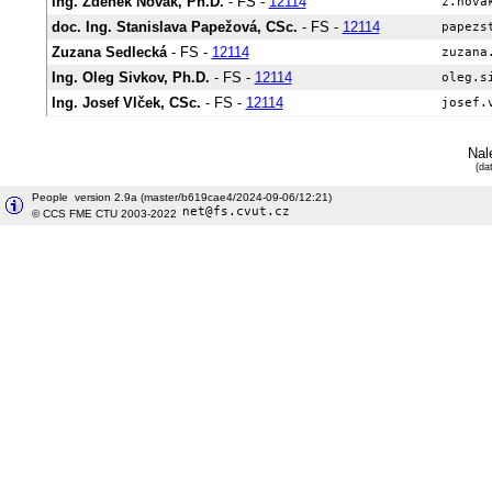
Ing. Zdeněk Novák, Ph.D.
- FS -
12114
doc. Ing. Stanislava Papežová, CSc.
- FS -
12114
Zuzana Sedlecká
- FS -
12114
Ing. Oleg Sivkov, Ph.D.
- FS -
12114
Ing. Josef Vlček, CSc.
- FS -
12114
Nal
(da
People version 2.9a (master/b619cae4/2024-09-06/12:21)
© CCS FME CTU 2003-2022