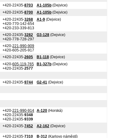
+420-22435-
8703
A1-105b
(Dejvice)
+420-22435-
8700
A1-105b
(Dejvice)
+420-22435-
3268
A1-9
(Dejvice)
+420-770-142-654
+420-233-339-813
+420-22435-
3282
G3-128
(Dejvice)
+420-778-728-297
+420-
221-990-909
+420-605-205-917
+420-22435-
2605
B1-118
(Dejvice)
+420-
605-119-765
B1-327b
(Dejvice)
+420-22435-
2577
+420-22435-
9744
G2-41
(Dejvice)
+420-
221-990-914
A-120
(Horská)
+420-22435-
9348
+420-22435-
9339
+420-22435-
7452
A2-162
(Dejvice)
+420-22435-
7310
B-312
(Karlovo náměstí)