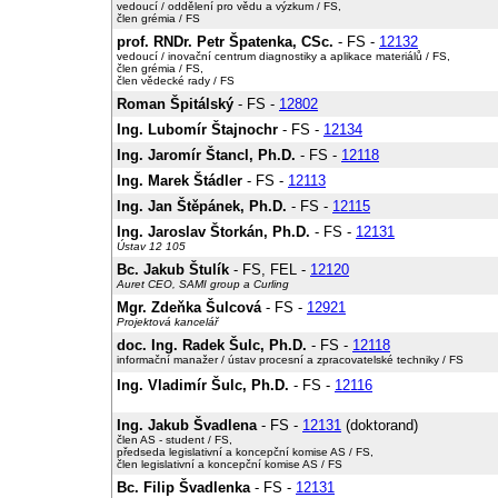
vedoucí / oddělení pro vědu a výzkum / FS,
člen grémia / FS
prof. RNDr. Petr Špatenka, CSc.
- FS -
12132
vedoucí / inovační centrum diagnostiky a aplikace materiálů / FS,
člen grémia / FS,
člen vědecké rady / FS
Roman Špitálský
- FS -
12802
Ing. Lubomír Štajnochr
- FS -
12134
Ing. Jaromír Štancl, Ph.D.
- FS -
12118
Ing. Marek Štádler
- FS -
12113
Ing. Jan Štěpánek, Ph.D.
- FS -
12115
Ing. Jaroslav Štorkán, Ph.D.
- FS -
12131
Ústav 12 105
Bc. Jakub Štulík
- FS, FEL -
12120
Auret CEO, SAMI group a Curling
Mgr. Zdeňka Šulcová
- FS -
12921
Projektová kancelář
doc. Ing. Radek Šulc, Ph.D.
- FS -
12118
informační manažer / ústav procesní a zpracovatelské techniky / FS
Ing. Vladimír Šulc, Ph.D.
- FS -
12116
Ing. Jakub Švadlena
- FS -
12131
(doktorand)
člen AS - student / FS,
předseda legislativní a koncepční komise AS / FS,
člen legislativní a koncepční komise AS / FS
Bc. Filip Švadlenka
- FS -
12131