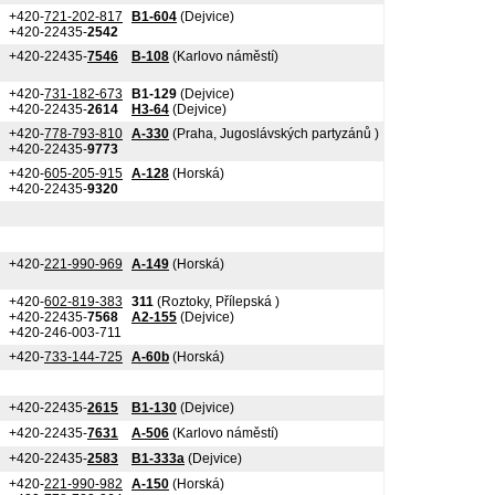
+420-
721-202-817
B1-604
(Dejvice)
+420-22435-
2542
+420-22435-
7546
B-108
(Karlovo náměstí)
+420-
731-182-673
B1-129
(Dejvice)
+420-22435-
2614
H3-64
(Dejvice)
+420-
778-793-810
A-330
(Praha, Jugoslávských partyzánů )
+420-22435-
9773
+420-
605-205-915
A-128
(Horská)
+420-22435-
9320
+420-
221-990-969
A-149
(Horská)
+420-
602-819-383
311
(Roztoky, Přílepská )
+420-22435-
7568
A2-155
(Dejvice)
+420-246-003-711
+420-
733-144-725
A-60b
(Horská)
+420-22435-
2615
B1-130
(Dejvice)
+420-22435-
7631
A-506
(Karlovo náměstí)
+420-22435-
2583
B1-333a
(Dejvice)
+420-
221-990-982
A-150
(Horská)