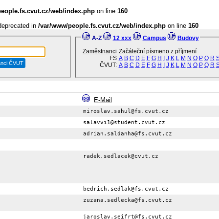
eople.fs.cvut.cz/web/index.php
on line
160
 deprecated in
/var/www/people.fs.cvut.cz/web/index.php
on line
160
A-Z
12 xxx
Campus
Budovy
Zaměstnanci
Začáteční písmeno z příjmení
FS
A
B
C
D
E
F
G
H
I
J
K
L
M
N
O
P
Q
R
ČVUT:
A
B
C
D
E
F
G
H
I
J
K
L
M
N
O
P
Q
R
E-Mail