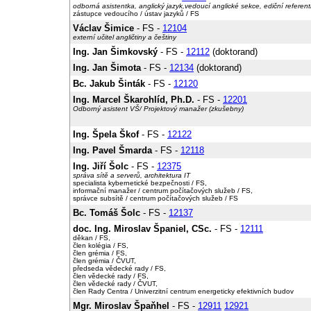
odborná asistentka, anglický jazyk,vedoucí anglické sekce, ediční referen
zástupce vedoucího / ústav jazyků / FS
Václav Šimice
- FS -
12104
externí učitel angličtiny a češtiny
Ing. Jan Šimkovský
- FS -
12112
(doktorand)
Ing. Jan Šimota
- FS -
12134
(doktorand)
Bc. Jakub Šinták
- FS -
12120
Ing. Marcel Škarohlíd, Ph.D.
- FS -
12201
Odborný asistent VŠ/ Projektový manažer (zkušebny)
Ing. Špela Škof
- FS -
12122
Ing. Pavel Šmarda
- FS -
12118
Ing. Jiří Šolc
- FS -
12375
správa sítě a serverů, architektura IT
specialista kybernetické bezpečnosti / FS,
informační manažer / centrum počítačových služeb / FS,
správce subsítě / centrum počítačových služeb / FS
Bc. Tomáš Šolc
- FS -
12137
doc. Ing. Miroslav Španiel, CSc.
- FS -
12111
děkan / FS,
člen kolégia / FS,
člen grémia / FS,
člen grémia / ČVUT,
předseda vědecké rady / FS,
člen vědecké rady / FS,
člen vědecké rady / ČVUT,
člen Rady Centra / Univerzitní centrum energeticky efektivních budov
Mgr. Miroslav Špaňhel
- FS -
12911
12921