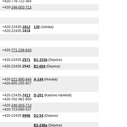
+420-778-722-364
+420-
246-003-713
+420-22435-
1812
130
(Juliska)
+420-22435-
1818
+420-
771-238-643
+420-22435-
2571
B1-333b
(Dejvice)
+420-22435-
2542
B1-604
(Dejvice)
+420-
221-990-944
A-144
(Horská)
+420-605-205-927
+420-22435-
7413
D-201
(Karlovo náměstí)
+420-702-961-850
+420-
246-003-713
+420-723-690-537
+420-22435-
9998
D1-54
(Dejvice)
B2-248a
(Dejvice)