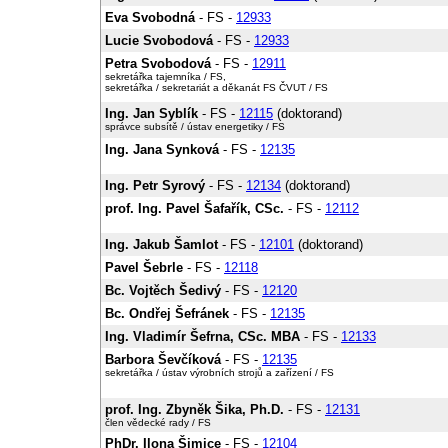
Eva Svobodná
- FS -
12933
Lucie Svobodová
- FS -
12933
Petra Svobodová
- FS -
12911
sekretářka tajemníka / FS,
sekretářka / sekretariát a děkanát FS ČVUT / FS
Ing. Jan Syblík
- FS -
12115
(doktorand)
správce subsítě / ústav energetiky / FS
Ing. Jana Synková
- FS -
12135
Ing. Petr Syrový
- FS -
12134
(doktorand)
prof. Ing. Pavel Šafařík, CSc.
- FS -
12112
Ing. Jakub Šamlot
- FS -
12101
(doktorand)
Pavel Šebrle
- FS -
12118
Bc. Vojtěch Šedivý
- FS -
12120
Bc. Ondřej Šefránek
- FS -
12135
Ing. Vladimír Šefrna, CSc. MBA
- FS -
12133
Barbora Ševčíková
- FS -
12135
sekretářka / ústav výrobních strojů a zařízení / FS
prof. Ing. Zbyněk Šika, Ph.D.
- FS -
12131
člen vědecké rady / FS
PhDr. Ilona Šimice
- FS -
12104