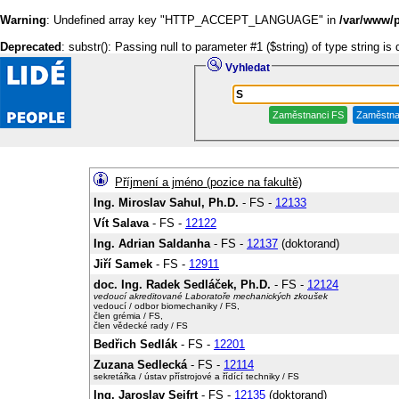
Warning
: Undefined array key "HTTP_ACCEPT_LANGUAGE" in
/var/www/p
Deprecated
: substr(): Passing null to parameter #1 ($string) of type string is
Vyhledat
Příjmení a jméno (pozice na fakultě)
Ing. Miroslav Sahul, Ph.D.
- FS -
12133
Vít Salava
- FS -
12122
Ing. Adrian Saldanha
- FS -
12137
(doktorand)
Jiří Samek
- FS -
12911
doc. Ing. Radek Sedláček, Ph.D.
- FS -
12124
vedoucí akreditované Laboratoře mechanických zkoušek
vedoucí / odbor biomechaniky / FS,
člen grémia / FS,
člen vědecké rady / FS
Bedřich Sedlák
- FS -
12201
Zuzana Sedlecká
- FS -
12114
sekretářka / ústav přístrojové a řídící techniky / FS
Ing. Jaroslav Seifrt
- FS -
12135
(doktorand)