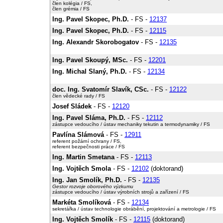
člen kolégia / FS,
člen grémia / FS
Ing. Pavel Skopec, Ph.D.
- FS -
12137
Ing. Pavel Skopec, Ph.D.
- FS -
12115
Ing. Alexandr Skorobogatov
- FS -
12135
Ing. Pavel Skoupý, MSc.
- FS -
12201
Ing. Michal Slaný, Ph.D.
- FS -
12134
doc. Ing. Svatomír Slavík, CSc.
- FS -
12122
člen vědecké rady / FS
Josef Sládek
- FS -
12120
Ing. Pavel Sláma, Ph.D.
- FS -
12112
zástupce vedoucího / ústav mechaniky tekutin a termodynamiky / FS
Pavlína Slámová
- FS -
12911
referent požární ochrany / FS,
referent bezpečnosti práce / FS
Ing. Martin Smetana
- FS -
12113
Ing. Vojtěch Smola
- FS -
12102
(doktorand)
Ing. Jan Smolík, Ph.D.
- FS -
12135
Gestor rozvoje oborového výzkumu
zástupce vedoucího / ústav výrobních strojů a zařízení / FS
Markéta Smolíková
- FS -
12134
sekretářka / ústav technologie obrábění, projektování a metrologie / FS
Ing. Vojtěch Smolík
- FS -
12115
(doktorand)