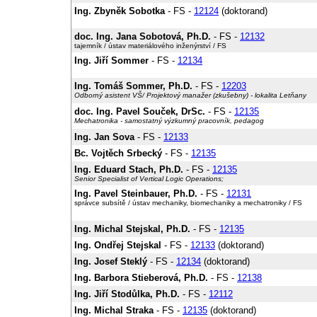
Ing. Zbyněk Sobotka
- FS -
12124
(doktorand)
doc. Ing. Jana Sobotová, Ph.D.
- FS -
12132
tajemník / ústav materiálového inženýrství / FS
Ing. Jiří Sommer
- FS -
12134
Ing. Tomáš Sommer, Ph.D.
- FS -
12203
Odborný asistent VŠ/ Projektový manažer (zkušebny) - lokalita Letňany
doc. Ing. Pavel Souček, DrSc.
- FS -
12135
Mechatronika - samostatný výzkumný pracovník, pedagog
Ing. Jan Sova
- FS -
12133
Bc. Vojtěch Srbecký
- FS -
12135
Ing. Eduard Stach, Ph.D.
- FS -
12135
Senior Specialist of Vertical Logic Operations;
Ing. Pavel Steinbauer, Ph.D.
- FS -
12131
správce subsítě / ústav mechaniky, biomechaniky a mechatroniky / FS
Ing. Michal Stejskal, Ph.D.
- FS -
12135
Ing. Ondřej Stejskal
- FS -
12133
(doktorand)
Ing. Josef Steklý
- FS -
12134
(doktorand)
Ing. Barbora Stieberová, Ph.D.
- FS -
12138
Ing. Jiří Stodůlka, Ph.D.
- FS -
12112
Ing. Michal Straka
- FS -
12135
(doktorand)