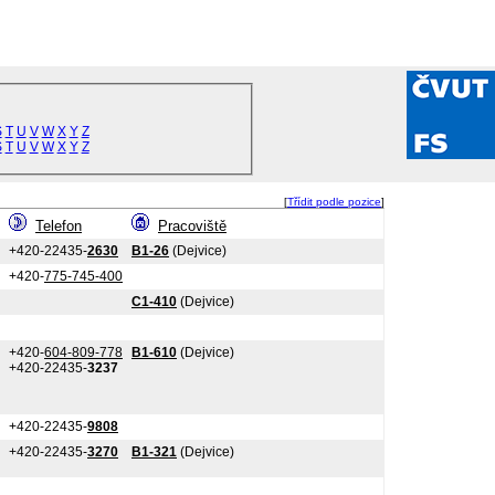
S
T
U
V
W
X
Y
Z
S
T
U
V
W
X
Y
Z
[
Třídit podle pozice
]
Telefon
Pracoviště
+420-22435-
2630
B1-26
(Dejvice)
+420-
775-745-400
C1-410
(Dejvice)
+420-
604-809-778
B1-610
(Dejvice)
+420-22435-
3237
+420-22435-
9808
+420-22435-
3270
B1-321
(Dejvice)