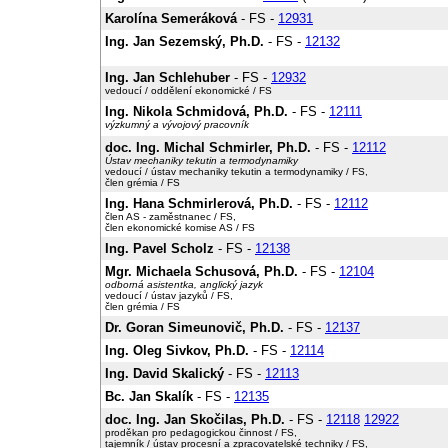
Karolína Semeráková
- FS -
12931
Ing. Jan Sezemský, Ph.D.
- FS -
12132
Ing. Jan Schlehuber
- FS -
12932
vedoucí / oddělení ekonomické / FS
Ing. Nikola Schmidová, Ph.D.
- FS -
12111
výzkumný a vývojový pracovník
doc. Ing. Michal Schmirler, Ph.D.
- FS -
12112
Ústav mechaniky tekutin a termodynamiky
vedoucí / ústav mechaniky tekutin a termodynamiky / FS,
člen grémia / FS
Ing. Hana Schmirlerová, Ph.D.
- FS -
12112
člen AS - zaměstnanec / FS,
člen ekonomické komise AS / FS
Ing. Pavel Scholz
- FS -
12138
Mgr. Michaela Schusová, Ph.D.
- FS -
12104
odborná asistentka, anglický jazyk
vedoucí / ústav jazyků / FS,
člen grémia / FS
Dr. Goran Simeunovič, Ph.D.
- FS -
12137
Ing. Oleg Sivkov, Ph.D.
- FS -
12114
Ing. David Skalický
- FS -
12113
Bc. Jan Skalík
- FS -
12135
doc. Ing. Jan Skočilas, Ph.D.
- FS -
12118
12922
proděkan pro pedagogickou činnost / FS,
tajemník / ústav procesní a zpracovatelské techniky / FS,