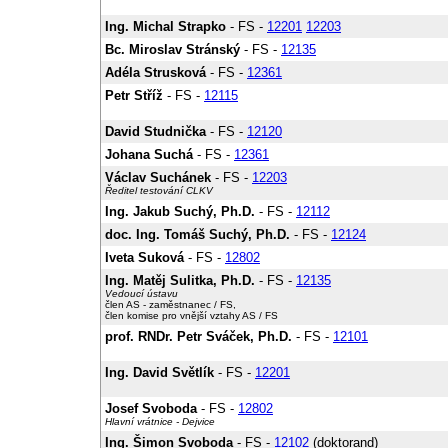
Ing. Michal Strapko
- FS -
12201
12203
Bc. Miroslav Stránský
- FS -
12135
Adéla Strusková
- FS -
12361
Petr Stříž
- FS -
12115
David Studnička
- FS -
12120
Johana Suchá
- FS -
12361
Václav Suchánek
- FS -
12203
Ředitel testování CLKV
Ing. Jakub Suchý, Ph.D.
- FS -
12112
doc. Ing. Tomáš Suchý, Ph.D.
- FS -
12124
Iveta Suková
- FS -
12802
Ing. Matěj Sulitka, Ph.D.
- FS -
12135
Vedoucí ústavu
člen AS - zaměstnanec / FS,
člen komise pro vnější vztahy AS / FS
prof. RNDr. Petr Sváček, Ph.D.
- FS -
12101
Ing. David Světlík
- FS -
12201
Josef Svoboda
- FS -
12802
Hlavní vrátnice - Dejvice
Ing. Šimon Svoboda
- FS -
12102
(doktorand)