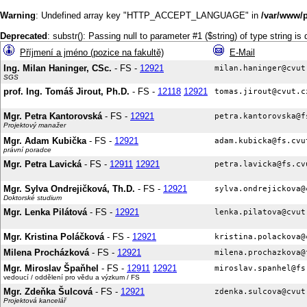
Warning
: Undefined array key "HTTP_ACCEPT_LANGUAGE" in
/var/www/p
Deprecated
: substr(): Passing null to parameter #1 ($string) of type string is
Příjmení a jméno (pozice na fakultě)
E-Mail
Ing. Milan Haninger, CSc.
- FS -
12921
SGS
prof. Ing. Tomáš Jirout, Ph.D.
- FS -
12118
12921
Mgr. Petra Kantorovská
- FS -
12921
Projektový manažer
Mgr. Adam Kubička
- FS -
12921
právní poradce
Mgr. Petra Lavická
- FS -
12911
12921
Mgr. Sylva Ondrejičková, Th.D.
- FS -
12921
Doktorské studium
Mgr. Lenka Pilátová
- FS -
12921
Mgr. Kristina Poláčková
- FS -
12921
Milena Procházková
- FS -
12921
Mgr. Miroslav Špaňhel
- FS -
12911
12921
vedoucí / oddělení pro vědu a výzkum / FS
Mgr. Zdeňka Šulcová
- FS -
12921
Projektová kancelář