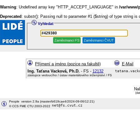
Warning
: Undefined array key "HTTP_ACCEPT_LANGUAGE" in
/var/www/p
Deprecated
: substr(): Passing null to parameter #1 ($string) of type string is
Vyhledat
Příjmení a jméno (pozice na fakultě)
E-Mail
Ing. Taťana Vacková, Ph.D.
- FS -
12132
zástupce vedoucího / ústav materiálového inženýrství / FS
Na
(da
People version 2.9a (master/b619cae4/2024-09-06/12:21)
© CCS FME CTU 2003-2022